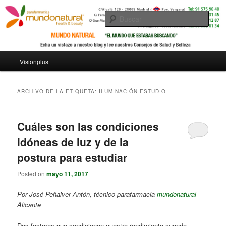
Busc
Menú principal
Visionplus
Ir al contenido principal
Ir al contenido secundario
ARCHIVO DE LA ETIQUETA:
ILUMINACIÓN ESTUDIO
Cuáles son las condiciones
idóneas de luz y de la
postura para estudiar
Posted on
mayo 11, 2017
Por José Peñalver Antón, técnico parafarmacia
mundonatural
Alicante
Dos factores que condicionan nuestro rendimiento cuando