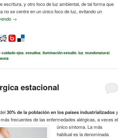
e escritura, y otro foco de luz ambiental, de tal forma que
a no se centre en un único foco de luz, evitando un
eyendo
→
o
cuidado ojos
,
estudios
,
iluminación estudio
,
luz
,
mundonatural
,
uesta
érgica estacional
 del
30% de la población en los países industrializados
y
 más frecuentes de las enfermedades alérgicas, a veces el
único sínto
ma. La más
habitual es la denominada