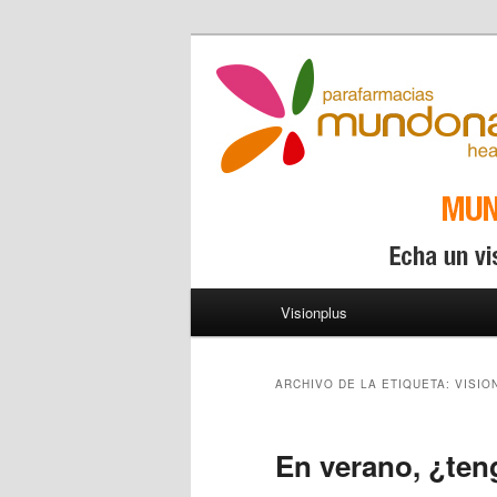
Menú principal
Visionplus
Ir al contenido principal
Ir al contenido secundario
ARCHIVO DE LA ETIQUETA:
VISIO
En verano, ¿ten