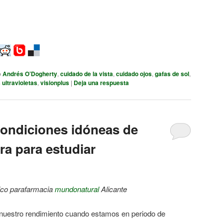
o
Andrés O’Dogherty
,
cuidado de la vista
,
cuidado ojos
,
gafas de sol
,
 ultravioletas
,
visionplus
|
Deja una respuesta
condiciones idóneas de
ura para estudiar
ico parafarmacia
mundonatural
Alicante
 nuestro rendimiento cuando estamos en periodo de