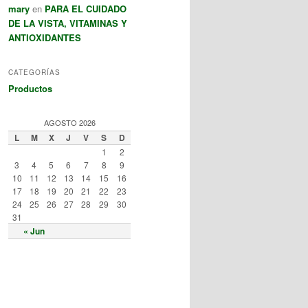
mary
en
PARA EL CUIDADO
DE LA VISTA, VITAMINAS Y
ANTIOXIDANTES
CATEGORÍAS
Productos
AGOSTO 2026
L
M
X
J
V
S
D
1
2
3
4
5
6
7
8
9
10
11
12
13
14
15
16
17
18
19
20
21
22
23
24
25
26
27
28
29
30
31
« Jun