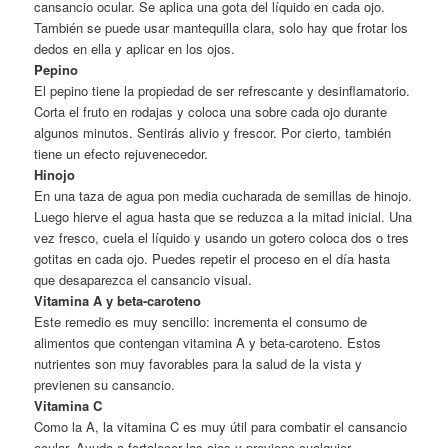
cansancio ocular. Se aplica una gota del líquido en cada ojo.
También se puede usar mantequilla clara, solo hay que frotar los
dedos en ella y aplicar en los ojos.
Pepino
El pepino tiene la propiedad de ser refrescante y desinflamatorio.
Corta el fruto en rodajas y coloca una sobre cada ojo durante
algunos minutos. Sentirás alivio y frescor. Por cierto, también
tiene un efecto rejuvenecedor.
Hinojo
En una taza de agua pon media cucharada de semillas de hinojo.
Luego hierve el agua hasta que se reduzca a la mitad inicial. Una
vez fresco, cuela el líquido y usando un gotero coloca dos o tres
gotitas en cada ojo. Puedes repetir el proceso en el día hasta
que desaparezca el cansancio visual.
Vitamina A y beta-caroteno
Este remedio es muy sencillo: incrementa el consumo de
alimentos que contengan vitamina A y beta-caroteno. Estos
nutrientes son muy favorables para la salud de la vista y
previenen su cansancio.
Vitamina C
Como la A, la vitamina C es muy útil para combatir el cansancio
ocular. Ayuda a fortalecer los ojos y previene cualquier